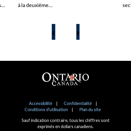
ts…
à la deuxième…
sec
‹
›
Pied de page
Avis
Accessibilité
Confidentialité
Conditions d'utilisation
Plan du site
Sauf indication contraire, tous les chiffres sont
exprimés en dollars canadiens.