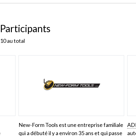
Participants
10
au total
New-Form Tools est une entreprise familiale
AD
e
qui a débuté il y a environ 35 ans et qui passe
aut