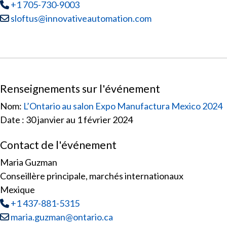
Tél
:
+1 705-730-9003
Courriel :
sloftus@innovativeautomation.com
Renseignements sur l'événement
Nom:
L’Ontario au salon Expo Manufactura Mexico 2024
Date : 30 janvier au 1 février 2024
Contact de l'événement
Maria Guzman
Conseillère principale, marchés internationaux
Mexique
Tél
:
+1 437-881-5315
Courriel :
maria.guzman@ontario.ca