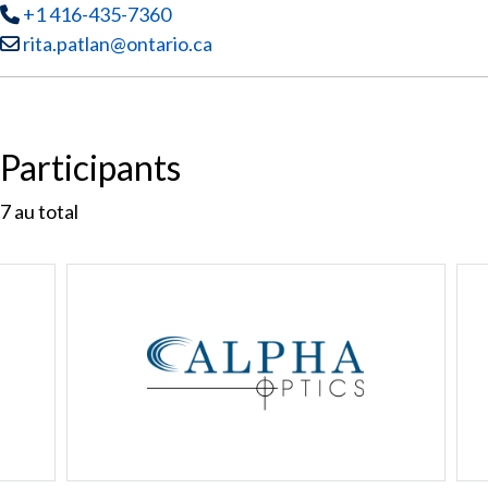
Tél
:
+1 416-435-7360
Courriel :
rita.patlan@ontario.ca
Participants
7
au total