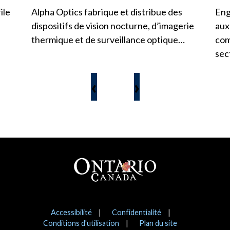
ile
Alpha Optics fabrique et distribue des
Eng
dispositifs de vision nocturne, d’imagerie
aux
thermique et de surveillance optique…
com
sec
‹
›
Pied de page
Avis
Accessibilité
Confidentialité
Conditions d'utilisation
Plan du site