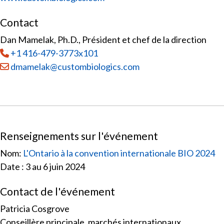
Contact
Dan Mamelak, Ph.D., Président et chef de la direction
Tél
:
+1 416-479-3773x101
Courriel :
dmamelak@custombiologics.com
Renseignements sur l'événement
Nom:
L'Ontario à la convention internationale BIO 2024
Date : 3 au 6 juin 2024
Contact de l'événement
Patricia Cosgrove
Conseillère principale, marchés internationaux