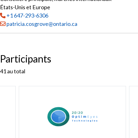
États-Unis et Europe
Tél
:
+1 647-293-6306
Courriel :
patricia.cosgrove@ontario.ca
Participants
41
au total