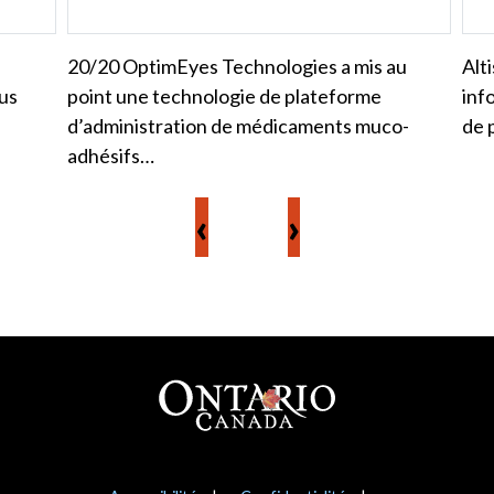
20/20 OptimEyes Technologies a mis au
Alt
ous
point une technologie de plateforme
inf
d’administration de médicaments muco-
de 
adhésifs…
‹
›
Pied de page