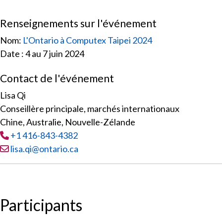
Renseignements sur l'événement
Nom:
L'Ontario à Computex Taipei 2024
Date : 4 au 7 juin 2024
Contact de l'événement
Lisa Qi
Conseillère principale, marchés internationaux
Chine, Australie, Nouvelle-Zélande
Tél
:
+1 416-843-4382
Courriel :
lisa.qi@ontario.ca
Participants