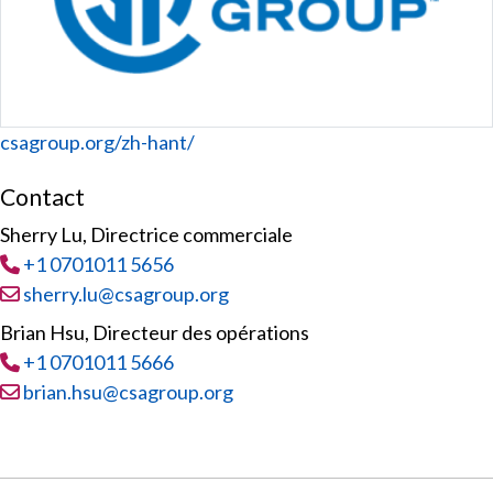
Website
csagroup.org/zh-hant/
Contact
Sherry Lu, Directrice commerciale
Tél
:
+1 0701011 5656
Courriel :
sherry.lu@csagroup.org
Brian Hsu, Directeur des opérations
Tél
:
+1 0701011 5666
Courriel :
brian.hsu@csagroup.org