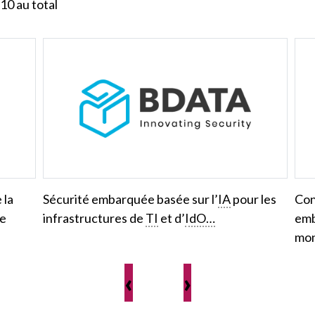
10
au total
 la
Sécurité embarquée basée sur l’
IA
pour les
Con
le
infrastructures de
TI
et d’
IdO…
emb
mon
‹
›