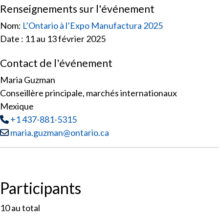
Renseignements sur l'événement
Nom:
L’Ontario à l’Expo Manufactura 2025
Date : 11 au 13 février 2025
Contact de l'événement
Maria Guzman
Conseillère principale, marchés internationaux
Mexique
Tél
:
+1 437-881-5315
Courriel :
maria.guzman@ontario.ca
Participants
10
au total