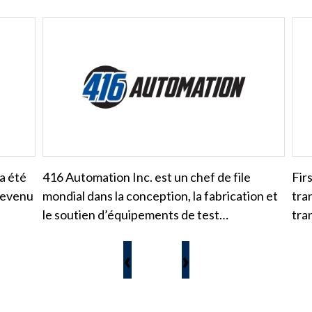
a été
416 Automation Inc. est un chef de file
Fir
 devenu
mondial dans la conception, la fabrication et
tra
le soutien d’équipements de test…
tra
‹
›