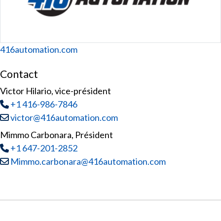
Website
416automation.com
Contact
Victor Hilario, vice-président
Tél
:
+1 416-986-7846
Courriel :
victor@416automation.com
Mimmo Carbonara, Président
Tél
:
+1 647-201-2852
Courriel :
Mimmo.carbonara@416automation.com