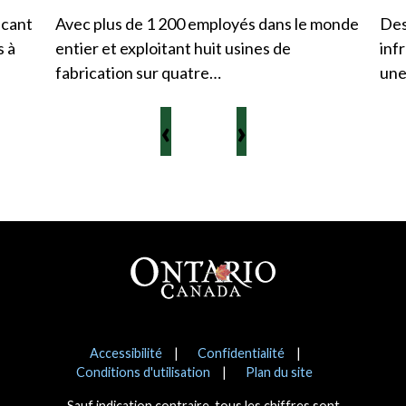
icant
Avec plus de 1 200 employés dans le monde
Des
s à
entier et exploitant huit usines de
inf
fabrication sur quatre…
une
‹
›
Pied de page
Avis
Accessibilité
Confidentialité
Conditions d'utilisation
Plan du site
Sauf indication contraire, tous les chiffres sont