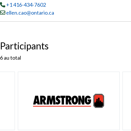
Tél
:
+1 416-434-7602
Courriel :
ellen.cao@ontario.ca
Participants
6
au total