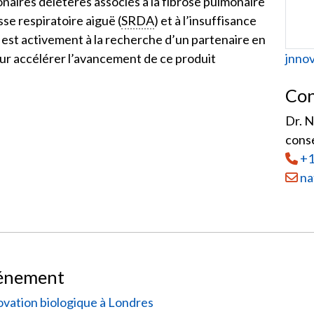
onaires délétères associés à la fibrose pulmonaire
se respiratoire aiguë (
SRDA
) et à l’insuffisance
st activement à la recherche d’un partenaire en
Web
jnno
r accélérer l’avancement de ce produit
Con
Dr. N
conse
Tél
:
+1
Courr
na
vénement
novation biologique à Londres