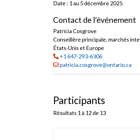
Date : 1 au 5 décembre 2025
Contact de l'événement
Patricia Cosgrove
Conseillère principale, marchés int
États-Unis et Europe
Tél
:
+1 647-293-6306
Courriel :
patricia.cosgrove@ontario.ca
Participants
Résultats 1 à 12 de
13