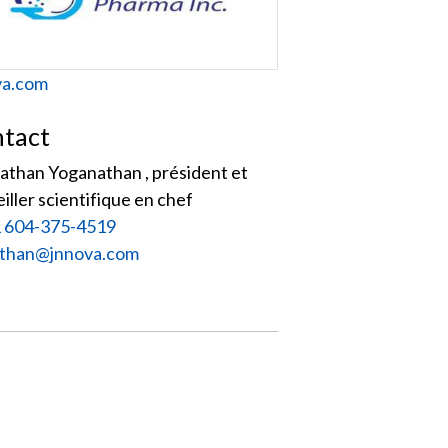
site
va.com
tact
athan Yoganathan , président et
iller scientifique en chef
 604-375-4519
iel :
than@jnnova.com