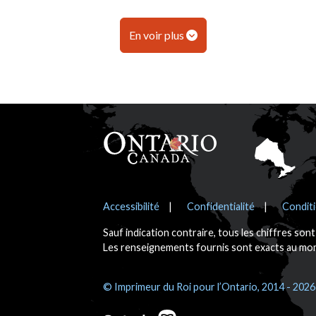
En voir plus
Pied de page
Avis
Accessibilité
Confidentialité
Conditi
Sauf indication contraire, tous les chiffres son
Les renseignements fournis sont exacts au mome
© Imprimeur du Roi pour l’Ontario, 2014 - 2026