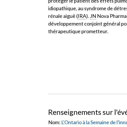
protéger le patient des effets pulm
idiopathique, au syndrome de détres
rénale aiguë (
IRA
).
JN
Nova Pharma e
développement conjoint général pou
thérapeutique prometteur.
Renseignements sur l'é
Nom:
L'Ontario à la Semaine de l'in