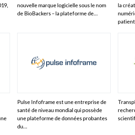
019,
nouvelle marque logicielle sous le nom
la créa
de BioBackers – la plateforme de…
numéri
patient
Pulse Infoframe est une entreprise de
Transp
santé de niveau mondial qui possède
recherc
une
une plateforme de données probantes
scienti
du…