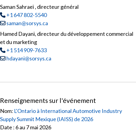
Saman Sahraei , directeur général
Tél
:
+1 647 802-5540
Courriel :
saman@sorsys.ca
Hamed Dayani, directeur du développement commercial
et du marketing
Tél
:
+1 514 909-7633
Courriel :
hdayani@sorsys.ca
Renseignements sur l'événement
Nom:
L'Ontario à International Automotive Industry
Supply Summit Mexique (IAISS) de 2026
Date : 6 au 7 mai 2026