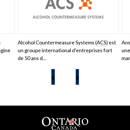
n
Alcohol Countermeasure Systems (
ACS
) est
Ans
igine
un groupe international d’entreprises fort
une
…
de 50 ans d…
man
‹
›
Pied de page