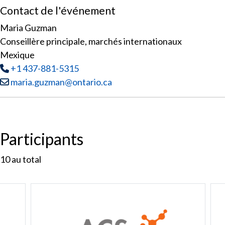
Contact de l'événement
Maria Guzman
Conseillère principale, marchés internationaux
Mexique
Tél
:
+1 437-881-5315
Courriel :
maria.guzman@ontario.ca
Participants
10
au total