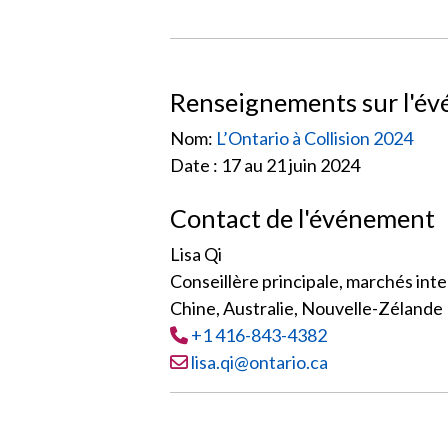
Renseignements sur l'é
Nom:
L’Ontario à Collision 2024
Date : 17 au 21 juin 2024
Contact de l'événement
Lisa Qi
Conseillère principale, marchés int
Chine, Australie, Nouvelle-Zélande
Tél
:
+1 416-843-4382
Courriel :
lisa.qi@ontario.ca