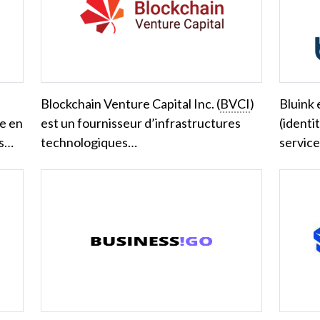
Blockchain Venture Capital Inc. (
BVCI
)
Bluink 
se en
est un fournisseur d’infrastructures
(identi
rs…
technologiques…
servic