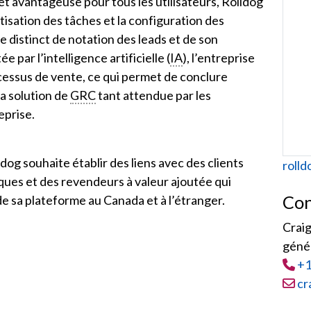
 et avantageuse pour tous les utilisateurs, Rolldog
tisation des tâches et la configuration des
distinct de notation des leads et de son
 par l’intelligence artificielle (
IA
), l’entreprise
ocessus de vente, ce qui permet de conclure
a solution de
GRC
tant attendue par les
eprise.
dog souhaite établir des liens avec des clients
Web
roll
iques et des revendeurs à valeur ajoutée qui
Con
de sa plateforme au Canada et à l’étranger.
Craig
géné
Tél
:
+1
Courr
cr