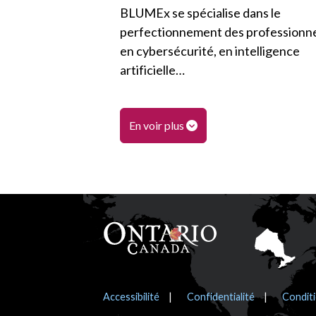
BLUMEx se spécialise dans le
perfectionnement des professionn
en cybersécurité, en intelligence
artificielle…
En voir plus
Pied de page
Avis
Accessibilité
Confidentialité
Conditi