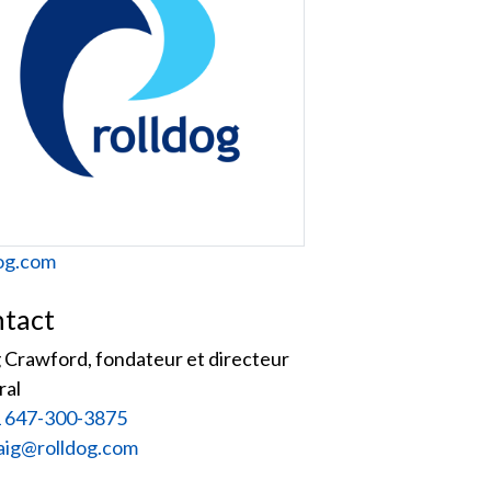
site
dog.com
tact
 Crawford, fondateur et directeur
ral
 647-300-3875
iel :
aig@rolldog.com