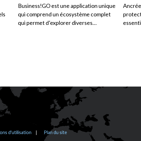
Business!GO est une application unique
Ancrée 
els
qui comprend un écosystème complet
protect
qui permet d’explorer diverses…
essenti
ons d'utilisation
Plan du site