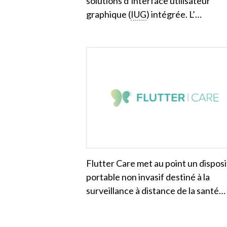
solutions d’interface utilisateur
graphique (
IUG
) intégrée. L’…
Flutter Care met au point un disposi
portable non invasif destiné à la
surveillance à distance de la santé…