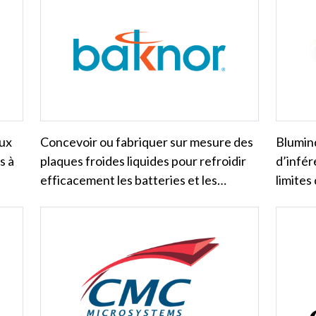
aux
Concevoir ou fabriquer sur mesure des
Blumin
s à
plaques froides liquides pour refroidir
d’infé
efficacement les batteries et les…
limites