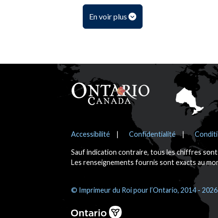
En voir plus
Pied de page
Avis
Accessibilité
Confidentialité
Conditi
Sauf indication contraire, tous les chiffres son
Les renseignements fournis sont exacts au mome
© Imprimeur du Roi pour l’Ontario, 2014 - 2026