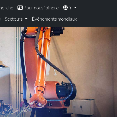
herche
Pour nous joindre
fr
s
Secteurs
Événements mondiaux