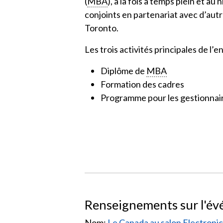
(
MBA
), à la fois à temps plein et au
conjoints en partenariat avec d’aut
Toronto.
Les trois activités principales de l’e
Diplôme de
MBA
Formation des cadres
Programme pour les gestionnaire
Renseignements sur l'é
Nom:
Le Canada au salon Electroni