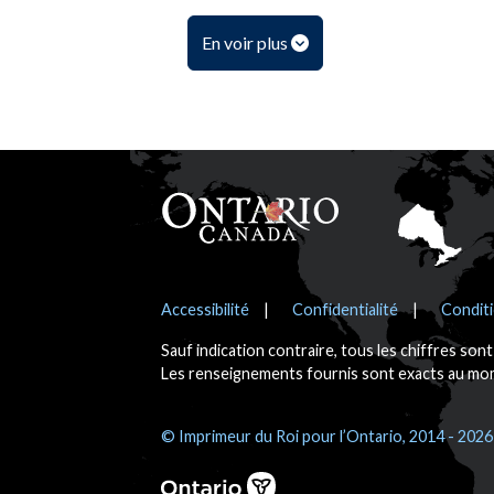
En voir plus
Pied de page
Avis
Accessibilité
Confidentialité
Conditi
Sauf indication contraire, tous les chiffres son
Les renseignements fournis sont exacts au mome
© Imprimeur du Roi pour l’Ontario, 2014 - 2026