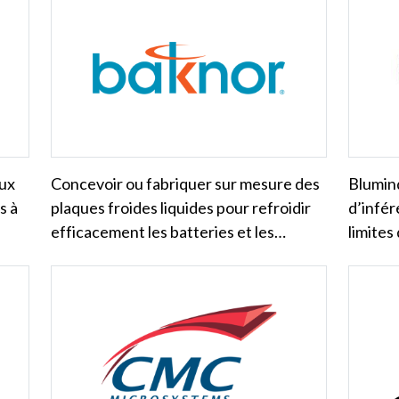
aux
Concevoir ou fabriquer sur mesure des
Blumin
s à
plaques froides liquides pour refroidir
d’infé
efficacement les batteries et les…
limites