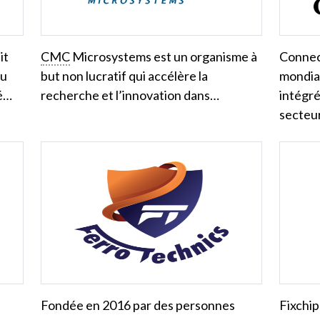
it
CMC
Microsystems est un organisme à
Connect
au
but non lucratif qui accélère la
mondial
cé…
recherche et l’innovation dans…
intégré
secteu
Fondée en 2016 par des personnes
Fixchip