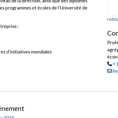
 niveau de la direction, ainsi que des diplômes
res programmes et écoles de l’Université de
Web
rotm
ntreprise :
Con
Prof
agrég
s d’initiatives mondiales
écon
Tél
:
+1
Courr
be
vénement
ca 2024