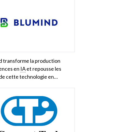
d transforme la production
rences en
IA
et repousse les
 de cette technologie en…