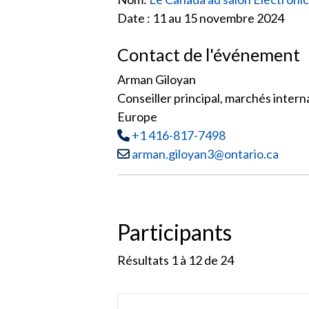
Date : 11 au 15 novembre 2024
Contact de l'événement
Arman Giloyan
Conseiller principal, marchés inter
Europe
Tél
:
+1 416-817-7498
Courriel :
arman.giloyan3@ontario.ca
Participants
Résultats 1 à 12 de
24