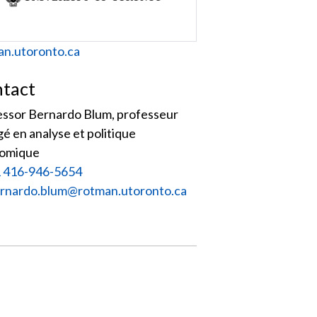
site
an.utoronto.ca
tact
essor Bernardo Blum, professeur
é en analyse et politique
omique
 416-946-5654
iel :
rnardo.blum@rotman.utoronto.ca