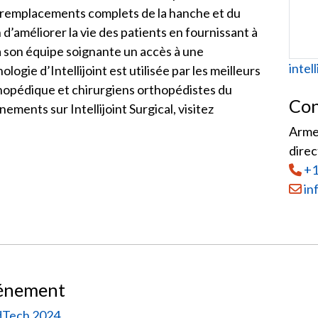
s remplacements complets de la hanche et du
 d’améliorer la vie des patients en fournissant à
à son équipe soignante un accès à une
Web
intel
ologie d’Intellijoint est utilisée par les meilleurs
thopédique et chirurgiens orthopédistes du
Con
ments sur Intellijoint Surgical, visitez
Armen
direc
Tél
:
+1
Courr
in
vénement
edTech 2024