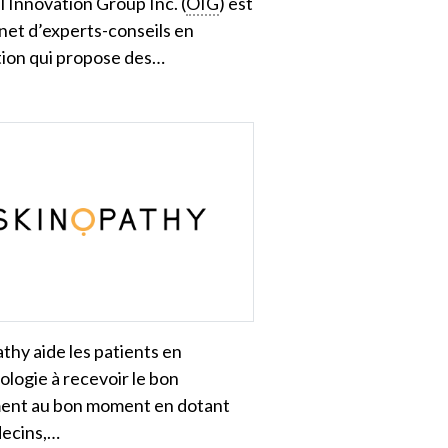
 Innovation Group Inc. (
OIG
) est
net d’experts-conseils en
tion qui propose des…
thy aide les patients en
logie à recevoir le bon
ment au bon moment en dotant
decins,…