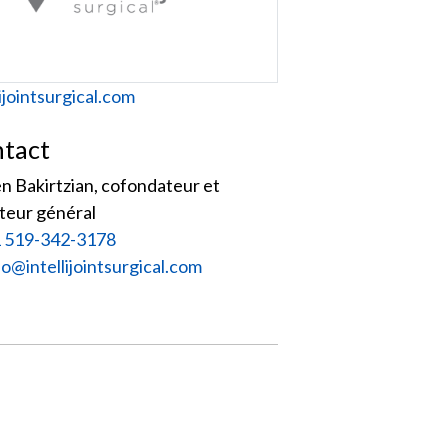
site
lijointsurgical.com
tact
 Bakirtzian, cofondateur et
teur général
 519-342-3178
iel :
fo@intellijointsurgical.com