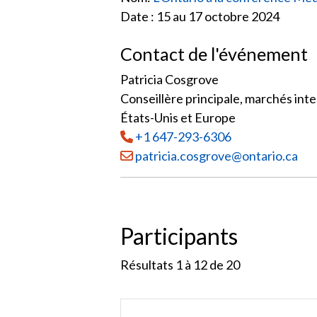
Date : 15 au 17 octobre 2024
Contact de l'événement
Patricia Cosgrove
Conseillère principale, marchés int
États-Unis et Europe
Tél
:
+1 647-293-6306
Courriel :
patricia.cosgrove@ontario.ca
Participants
Résultats 1 à 12 de
20