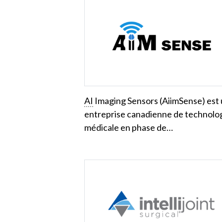
AI
Imaging Sensors (AiimSense) est
entreprise canadienne de technolo
médicale en phase de…