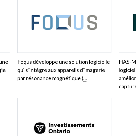
 une
Foqus développe une solution logicielle
HAS-Mo
gie
qui s’intègre aux appareils d’imagerie
logicie
par résonance magnétique (
…
amélior
captur