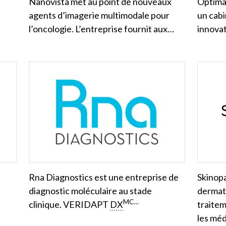
Nanovista met au point de nouveaux
Optimal
agents d’imagerie multimodale pour
un cabi
l’oncologie. L’entreprise fournit aux…
innova
Rna Diagnostics est une entreprise de
Skinopa
diagnostic moléculaire au stade
dermato
MC…
clinique. VERIDAPT
DX
traite
les mé