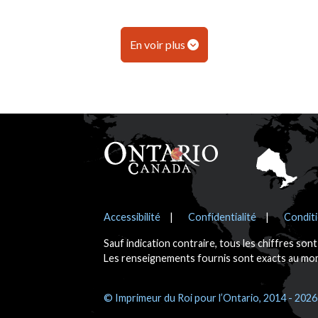
En voir plus
Pied de page
Avis
Accessibilité
Confidentialité
Conditi
Sauf indication contraire, tous les chiffres son
Les renseignements fournis sont exacts au mome
© Imprimeur du Roi pour l’Ontario, 2014 - 2026