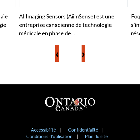
laie
AI
Imaging Sensors (AiimSense) est une
Foq
gie
entreprise canadienne de technologie
s’i
médicale en phase de…
rés
‹
›
Pied de page
Avis
Accessibilité
Confidentialité
Conditions d'utilisation
Plan du site