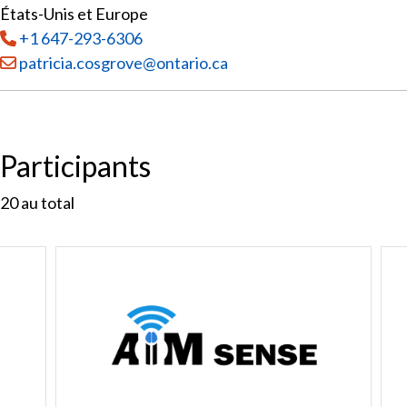
États-Unis et Europe
Tél
:
+1 647-293-6306
Courriel :
patricia.cosgrove@ontario.ca
Participants
20
au total